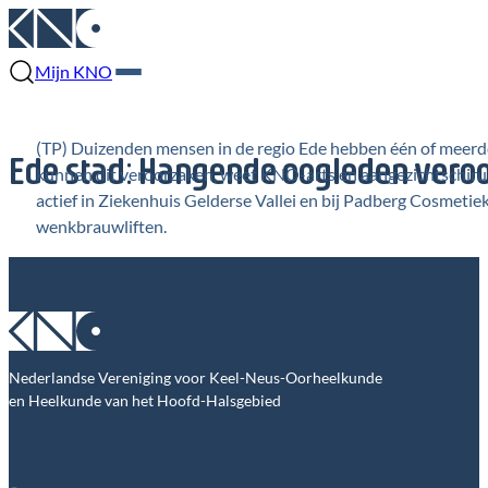
Mijn KNO
(TP) Duizenden mensen in de regio Ede hebben één of meerd
Ede stad: Hangende oogleden vero
kunnen dit veroorzaken, weet KNO-arts en aangezichtschirurg 
actief in Ziekenhuis Gelderse Vallei en bij Padberg Cosmetiek
wenkbrauwliften.
Nederlandse Vereniging voor Keel-Neus-Oorheelkunde
en Heelkunde van het Hoofd-Halsgebied