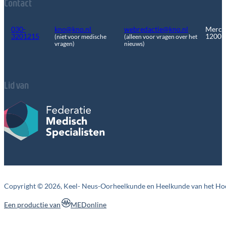
Contact
030-
kno@kno.nl
webredactie@kno.nl
Merca
3201215
1200
(niet voor medische
(alleen voor vragen over het
vragen)
nieuws)
Lid van
Copyright © 2026, Keel- Neus-Oorheelkunde en Heelkunde van het Ho
MEDonline