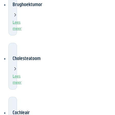
Brughoektumor
Lees
meer
Cholesteatoom
Lees
meer
Cochleair