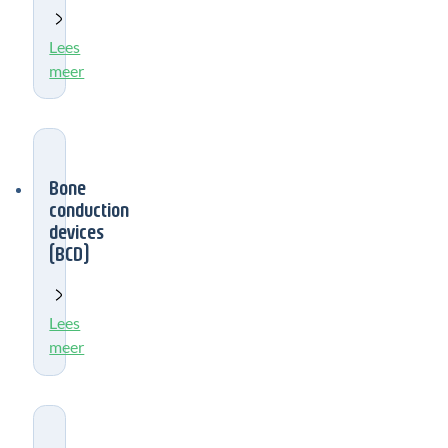
Lees
meer
Bone
conduction
devices
(BCD)
Lees
meer