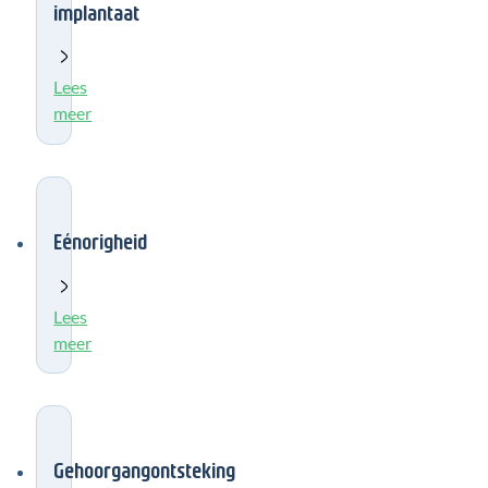
implantaat
Lees
meer
Eénorigheid
Lees
meer
Gehoorgangontsteking