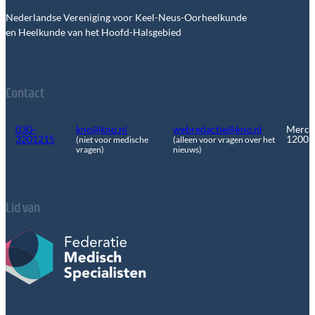
Nederlandse Vereniging voor Keel-Neus-Oorheelkunde
en Heelkunde van het Hoofd-Halsgebied
Contact
030-
kno@kno.nl
webredactie@kno.nl
Merca
3201215
1200
(niet voor medische
(alleen voor vragen over het
vragen)
nieuws)
Lid van