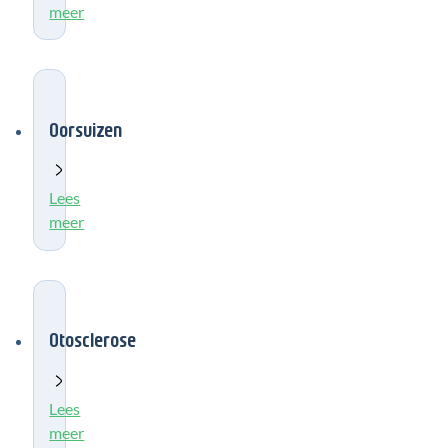
meer
Oorsuizen
Lees
meer
Otosclerose
Lees
meer