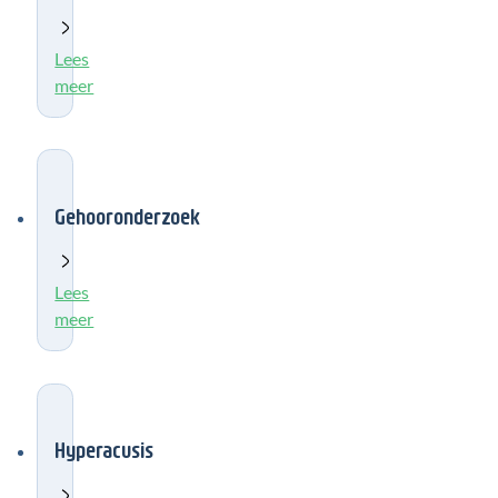
Lees
meer
Gehooronderzoek
Lees
meer
Hyperacusis