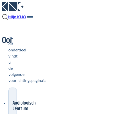
Mijn KNO
Oor
In
dit
onderdeel
vindt
u
de
volgende
voorlichtingspagina’s:
Audiologisch
Centrum