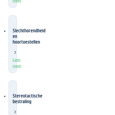
meer
Slechthorendheid
en
hoortoestellen
Lees
meer
Stereotactische
bestraling