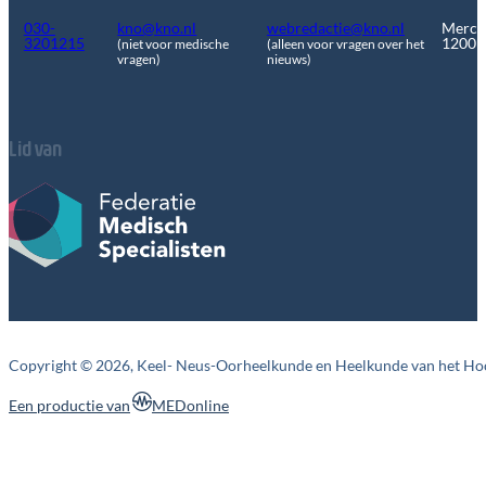
030-
kno@kno.nl
webredactie@kno.nl
Merca
3201215
1200
(niet voor medische
(alleen voor vragen over het
vragen)
nieuws)
Lid van
Copyright © 2026, Keel- Neus-Oorheelkunde en Heelkunde van het Ho
MEDonline