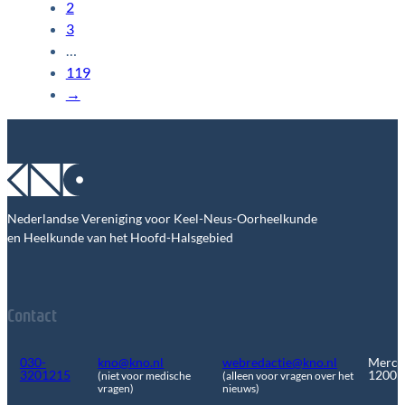
2
3
…
119
→
Nederlandse Vereniging voor Keel-Neus-Oorheelkunde
en Heelkunde van het Hoofd-Halsgebied
Contact
030-
kno@kno.nl
webredactie@kno.nl
Merca
3201215
1200
(niet voor medische
(alleen voor vragen over het
vragen)
nieuws)