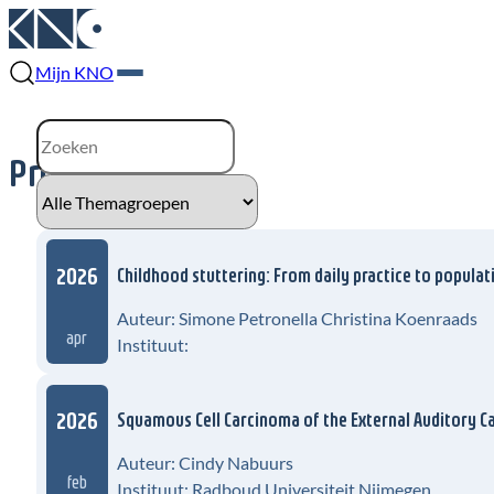
Mijn KNO
Proefschriften
2026
Childhood stuttering: From daily practice to popula
Auteur: Simone Petronella Christina Koenraads
apr
Instituut:
2026
Squamous Cell Carcinoma of the External Auditory C
Auteur: Cindy Nabuurs
feb
Instituut: Radboud Universiteit Nijmegen