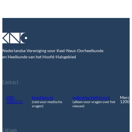
Nederlandse Vereniging voor Keel-Neus-Oorheelkunde
en Heelkunde van het Hoofd-Halsgebied
Contact
030-
kno@kno.nl
webredactie@kno.nl
Merca
3201215
1200
(niet voor medische
(alleen voor vragen over het
vragen)
nieuws)
Lid van