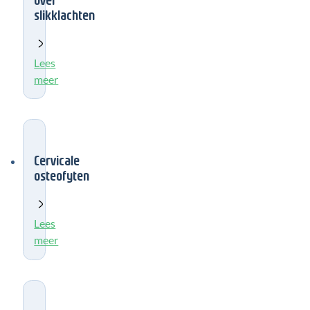
slikklachten
Lees
meer
Cervicale
osteofyten
Lees
meer