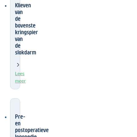
Klieven
van
de
bovenste
kringspier
van
de
slokdarm
Lees
meer
Pre-
en
postoperatieve
logopedie