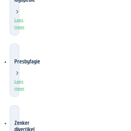
Lees
meer
Presbyfagie
Lees
meer
Zenker
divertikel