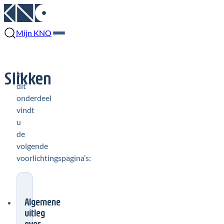
Mijn KNO
Slikken
In
dit
onderdeel
vindt
u
de
volgende
voorlichtingspagina’s:
Algemene
uitleg
over