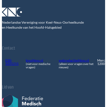
Nederlandse Vereniging voor Keel-Neus-Oorheelkunde
en Heelkunde van het Hoofd-Halsgebied
Contact
030-
kno@kno.nl
webredactie@kno.nl
Merca
3201215
1200
(niet voor medische
(alleen voor vragen over het
vragen)
nieuws)
Lid van