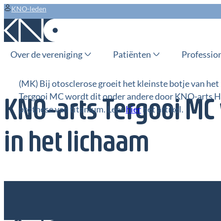
KNO-leden
Over de vereniging
Patiënten
Professio
(MK) Bij otosclerose groeit het kleinste botje van het 
Tergooi MC wordt dit onder andere door KNO-arts Hu
KNO-arts Tergooi MC 
prothese van titanium. Lees
hier
het artikel.
in het lichaam