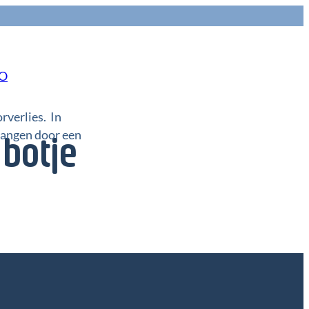
NO
orverlies. In
vangen door een
 botje