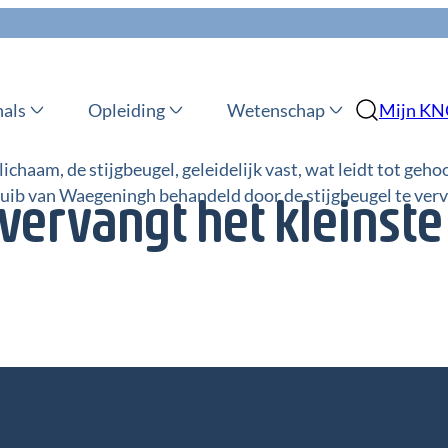
nals
Opleiding
Wetenschap
Mijn K
lichaam, de stijgbeugel, geleidelijk vast, wat leidt tot geho
ib van Waegeningh behandeld door de stijgbeugel te ver
vervangt het kleinste