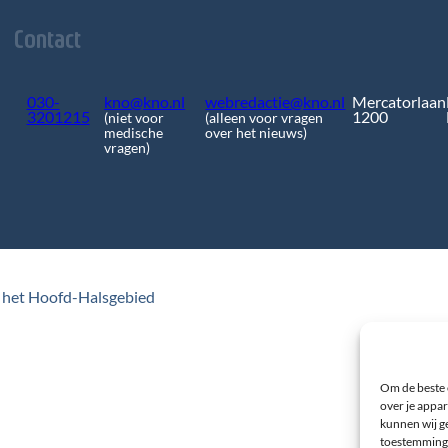
Contact
030-
kno@kno.nl
webredactie@kno.nl
Mercatorlaan
3201215
1200
(niet voor
(alleen voor vragen
medische
over het nieuws)
vragen)
 het Hoofd-Halsgebied
Om de beste 
over je appar
kunnen wij ge
toestemming 