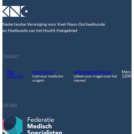
Nederlandse Vereniging voor Keel-Neus-Oorheelkunde
en Heelkunde van het Hoofd-Halsgebied
Contact
030-
kno@kno.nl
webredactie@kno.nl
Merca
3201215
1200
(niet voor medische
(alleen voor vragen over het
vragen)
nieuws)
Lid van