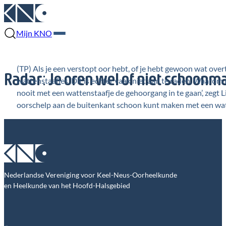
Mijn KNO
(TP) Als je een verstopt oor hebt, of je hebt gewoon wat overt
Radar: Je oren wel of niet schoon
wattenstaafjes. Dit is echter vaak niet aan te raden. Waarom 
nooit met een wattenstaafje de gehoorgang in te gaan’, zegt Li
oorschelp aan de buitenkant schoon kunt maken met een watten
Nederlandse Vereniging voor Keel-Neus-Oorheelkunde
en Heelkunde van het Hoofd-Halsgebied