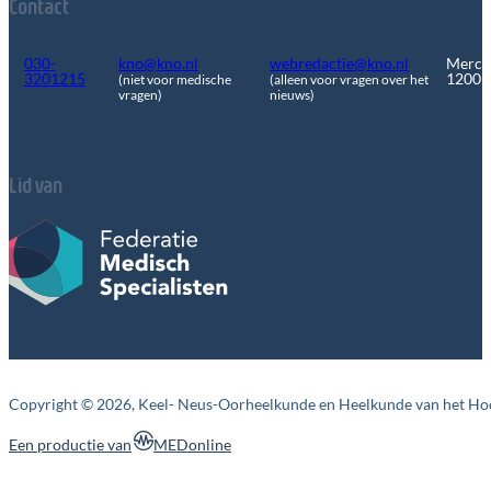
Contact
030-
kno@kno.nl
webredactie@kno.nl
Merca
3201215
1200
(niet voor medische
(alleen voor vragen over het
vragen)
nieuws)
Lid van
Copyright © 2026, Keel- Neus-Oorheelkunde en Heelkunde van het Ho
MEDonline