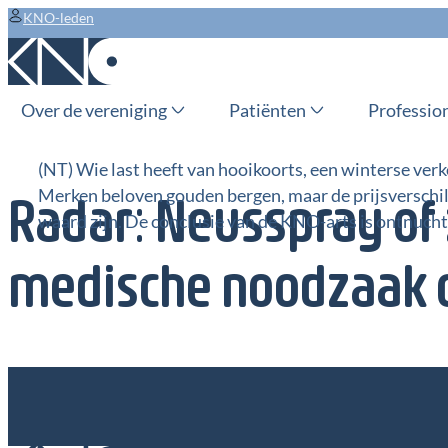
KNO-leden
Over de vereniging
Patiënten
Professio
(NT) Wie last heeft van hooikoorts, een winterse verk
Merken beloven gouden bergen, maar de prijsverschill
Radar: Neusspray of z
waard zijn. De conclusie van de KNO-arts is ontnucht
medische noodzaak 