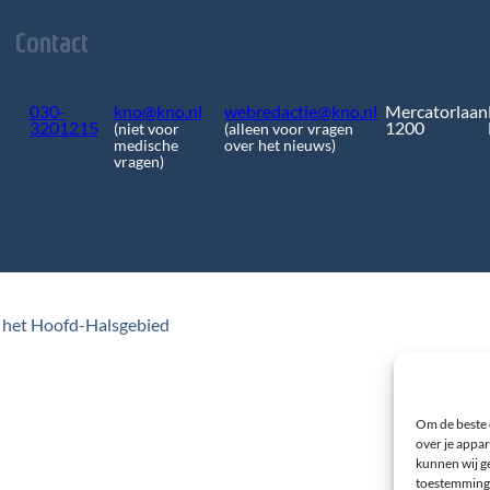
Contact
030-
kno@kno.nl
webredactie@kno.nl
Mercatorlaan
3201215
1200
(niet voor
(alleen voor vragen
medische
over het nieuws)
vragen)
 het Hoofd-Halsgebied
Om de beste 
over je appar
kunnen wij ge
toestemming 