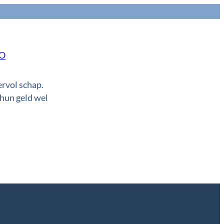
NO
ervol schap.
 hun geld wel