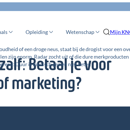
nals
Opleiding
Wetenschap
Mijn K
oudheid of een droge neus, staat bij de drogist voor een ov
en zijn enorm. Radar zocht uit of die dure merkproducten
alf: Betaal je voor
erend: Duur is medisch gezien niet beter.
of marketing?