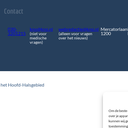
Contact
030-
kno@kno.nl
webredactie@kno.nl
Mercatorlaan
3201215
1200
(niet voor
(alleen voor vragen
medische
over het nieuws)
vragen)
 het Hoofd-Halsgebied
Om de beste 
over je appar
kunnen wij ge
toestemming 