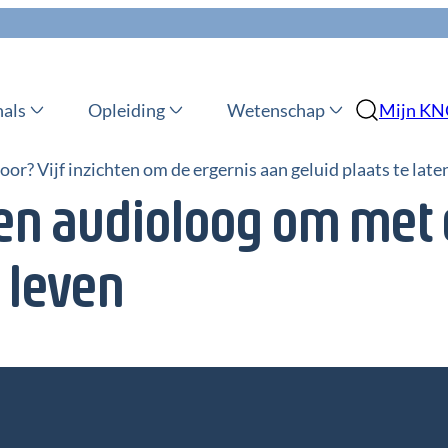
nals
Opleiding
Wetenschap
Mijn K
oor? Vijf inzichten om de ergernis aan geluid plaats te lat
 een audioloog om met
n leven