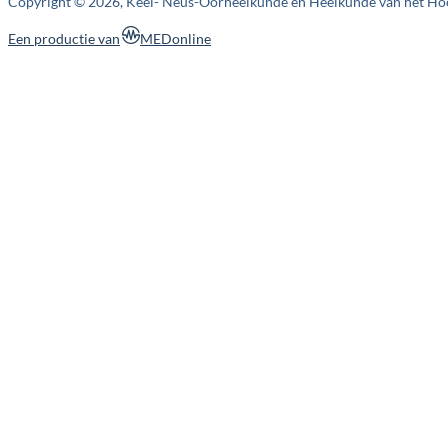
Copyright © 2026, Keel- Neus-Oorheelkunde en Heelkunde van het Ho
MEDonline