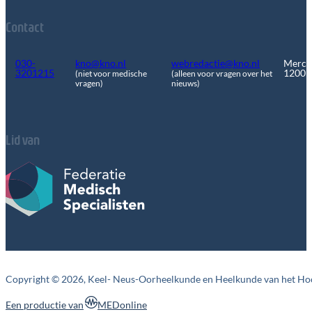
Contact
030-
kno@kno.nl
webredactie@kno.nl
Merca
3201215
1200
(niet voor medische
(alleen voor vragen over het
vragen)
nieuws)
Lid van
Copyright © 2026, Keel- Neus-Oorheelkunde en Heelkunde van het Ho
MEDonline