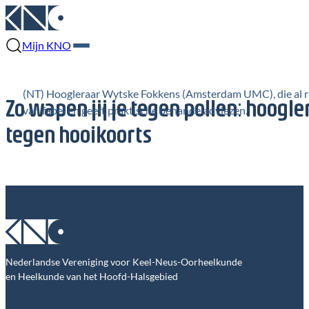
Mijn KNO
(NT) Hoogleraar Wytske Fokkens (Amsterdam UMC), die al ruim
Zo wapen jij je tegen pollen: hoogl
van fabel en geeft praktische behandeladviezen.
tegen hooikoorts
Nederlandse Vereniging voor Keel-Neus-Oorheelkunde
en Heelkunde van het Hoofd-Halsgebied