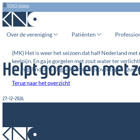
KNO-leden
Over de vereniging
Patiënten
Professio
(MK) Het is weer het seizoen dat half Nederland met e
keelpijn. En ga je gorgelen met zout water ter verlicht
Helpt gorgelen met z
Dit zegt kno-arts Digna Kamalski erover tegen Quest
Terug naar het overzicht
27-12-2024