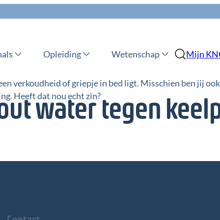
nals
Opleiding
Wetenschap
Mijn K
en verkoudheid of griepje in bed ligt. Misschien ben jij oo
ing. Heeft dat nou echt zin?
out water tegen keelp
.
Contact