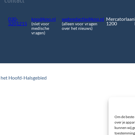
030-
kno@kno.nl
webredactie@kno.nl
Mercatorlaan
3201215
1200
(niet voor
(alleen voor vragen
medische
over het nieuws)
vragen)
 het Hoofd-Halsgebied
Om de beste 
over je appar
kunnen wij ge
toestemming 