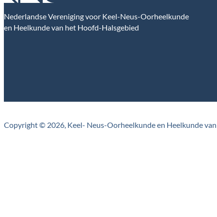
Nederlandse Vereniging voor Keel-Neus-Oorheelkunde
en Heelkunde van het Hoofd-Halsgebied
Copyright © 2026, Keel- Neus-Oorheelkunde en Heelkunde van