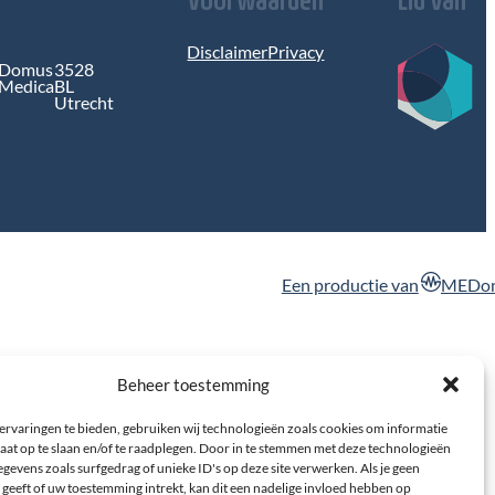
Disclaimer
Privacy
Domus
3528
Medica
BL
Utrecht
MEDon
Beheer toestemming
ervaringen te bieden, gebruiken wij technologieën zoals cookies om informatie
aat op te slaan en/of te raadplegen. Door in te stemmen met deze technologieën
gevens zoals surfgedrag of unieke ID's op deze site verwerken. Als je geen
geeft of uw toestemming intrekt, kan dit een nadelige invloed hebben op