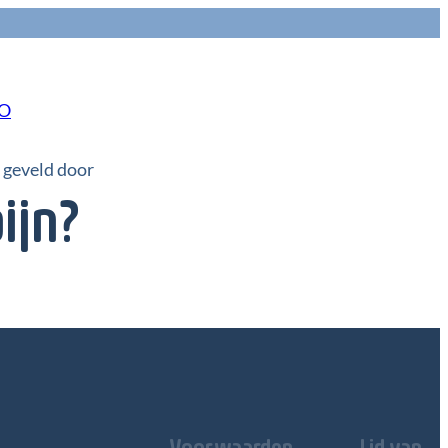
NO
k geveld door
ijn?
Voorwaarden
Lid van