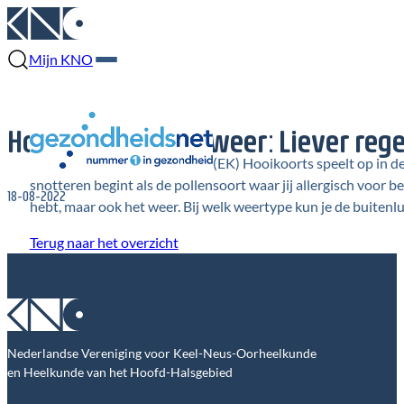
Mijn KNO
Hooikoorts en het weer: Liever reg
(EK) Hooikoorts speelt op in d
snotteren begint als de pollensoort waar jij allergisch voor be
18-08-2022
hebt, maar ook het weer. Bij welk weertype kun je de buitenl
Terug naar het overzicht
Nederlandse Vereniging voor Keel-Neus-Oorheelkunde
en Heelkunde van het Hoofd-Halsgebied