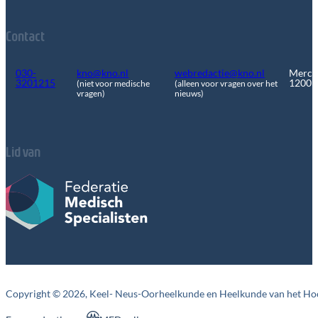
Contact
030-
kno@kno.nl
webredactie@kno.nl
Merca
3201215
1200
(niet voor medische
(alleen voor vragen over het
vragen)
nieuws)
Lid van
Copyright © 2026, Keel- Neus-Oorheelkunde en Heelkunde van het Ho