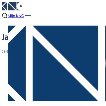
Mijn KNO
Jaarcongres NVKNO er kan nog ing
07-05-2026