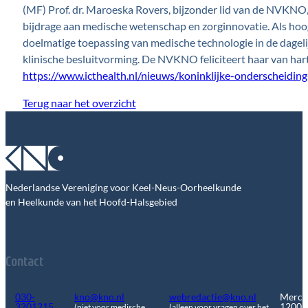
(MF) Prof. dr. Maroeska Rovers, bijzonder lid van de NVKNO,
bijdrage aan medische wetenschap en zorginnovatie. Als hoogl
doelmatige toepassing van medische technologie in de dageli
klinische besluitvorming. De NVKNO feliciteert haar van har
https://www.icthealth.nl/nieuws/koninklijke-onderscheidin
Terug naar het overzicht
Nederlandse Vereniging voor Keel-Neus-Oorheelkunde
en Heelkunde van het Hoofd-Halsgebied
Contact
030-
kno@kno.nl
webredactie@kno.nl
Merca
3201215
1200
(niet voor medische
(alleen voor vragen over het