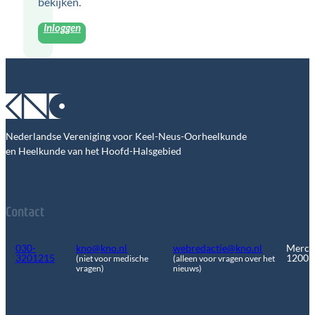
bekijken.
Inloggen
Nederlandse Vereniging voor Keel-Neus-Oorheelkunde
en Heelkunde van het Hoofd-Halsgebied
Contact
030-
kno@kno.nl
webredactie@kno.nl
Merca
3201215
1200
(niet voor medische
(alleen voor vragen over het
vragen)
nieuws)