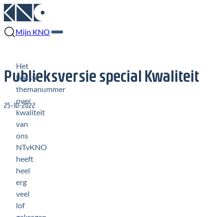
Mijn KNO
Het
Publieksversie special Kwaliteit
laatste
themanummer
over
25-10-2022
kwaliteit
van
ons
NTvKNO
heeft
heel
erg
veel
lof
gekregen