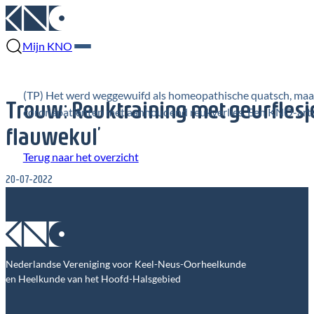
Mijn KNO
(TP) Het werd weggewuifd als homeopathische quatsch, maar s
Trouw: Reuktraining met geurflesje
coronapatiënten met aanhoudend reukverlies. Een KNO-arts k
flauwekul’
Terug naar het overzicht
20-07-2022
Nederlandse Vereniging voor Keel-Neus-Oorheelkunde
en Heelkunde van het Hoofd-Halsgebied