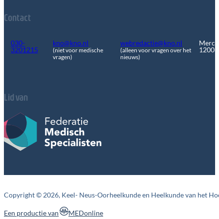
Contact
030-
kno@kno.nl
webredactie@kno.nl
Merca
3201215
1200
(niet voor medische
(alleen voor vragen over het
vragen)
nieuws)
Lid van
Copyright © 2026, Keel- Neus-Oorheelkunde en Heelkunde van het Ho
MEDonline