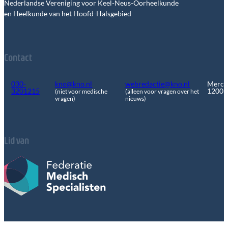
Nederlandse Vereniging voor Keel-Neus-Oorheelkunde
en Heelkunde van het Hoofd-Halsgebied
Contact
030-
kno@kno.nl
webredactie@kno.nl
Merca
3201215
1200
(niet voor medische
(alleen voor vragen over het
vragen)
nieuws)
Lid van