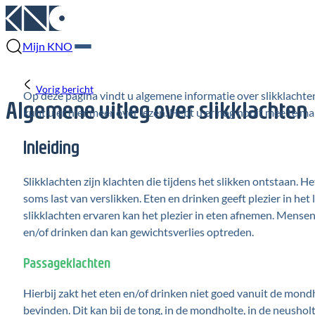
Mijn KNO
Vorig bericht
Op deze pagina vindt u algemene informatie over slikklachten
Algemene uitleg over slikklachten
kunt u er hier meer over lezen. Hebt u er nog nooit mee te ma
Inleiding
Slikklachten zijn klachten die tijdens het slikken ontstaan. 
soms last van verslikken. Eten en drinken geeft plezier in h
slikklachten ervaren kan het plezier in eten afnemen. Mensen 
en/of drinken dan kan gewichtsverlies
optreden.
Passageklachten
Hierbij zakt het eten en/of drinken niet goed vanuit de mon
bevinden. Dit kan bij de tong, in de mondholte, in de neushol