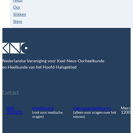
Oor
Slikken
Stem
Nederlandse Vereniging voor Keel-Neus-Oorheelkunde
en Heelkunde van het Hoofd-Halsgebied
Contact
030-
kno@kno.nl
webredactie@kno.nl
Merca
3201215
1200
(niet voor medische
(alleen voor vragen over het
vragen)
nieuws)