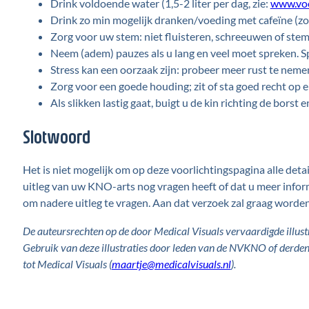
Drink voldoende water (1,5-2 liter per dag, zie:
www.voe
Drink zo min mogelijk dranken/voeding met cafeïne (zoal
Zorg voor uw stem: niet fluisteren, schreeuwen of st
Neem (adem) pauzes als u lang en veel moet spreken. Sp
Stress kan een oorzaak zijn: probeer meer rust te nem
Zorg voor een goede houding; zit of sta goed recht op 
Als slikken lastig gaat, buigt u de kin richting de borst en
Slotwoord
Het is niet mogelijk om op deze voorlichtingspagina alle detai
uitleg van uw KNO-arts nog vragen heeft of dat u meer infor
om nadere uitleg te vragen. Aan dat verzoek zal graag worde
De auteursrechten op de door Medical Visuals vervaardigde illustr
Gebruik van deze illustraties door leden van de NVKNO of derde
tot Medical Visuals (
maartje@medicalvisuals.nl
).