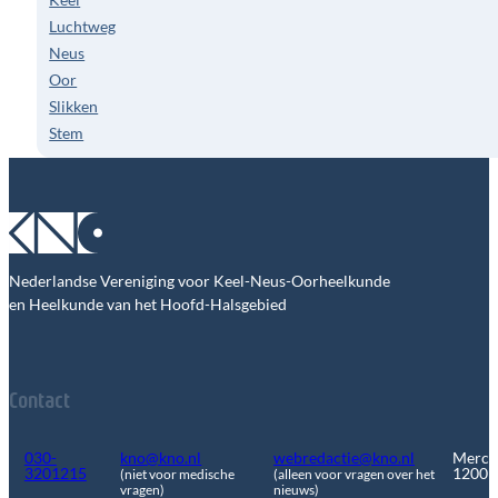
Luchtweg
Neus
Oor
Slikken
Stem
Nederlandse Vereniging voor Keel-Neus-Oorheelkunde
en Heelkunde van het Hoofd-Halsgebied
Contact
030-
kno@kno.nl
webredactie@kno.nl
Merca
3201215
1200
(niet voor medische
(alleen voor vragen over het
vragen)
nieuws)