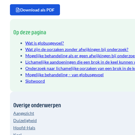
Download als PDF
Op deze pagina
Wat is globusgevoel?
Wat zijn de oorzaken zonder afwijkingen bij onderzoek?
Mogelijke behandeling als er geen afwijkingen bij onderz
Lichamelijke aandoeningen die een brok in de keel kunnen
Onderzoek naar lichamelijke oorzaken van een brok in de k
Mogelijke behandeling – van globusgevoel
Slotwoord
Overige onderwerpen
Aangezicht
Duizeligheid
Hoofd-Hals
Keel