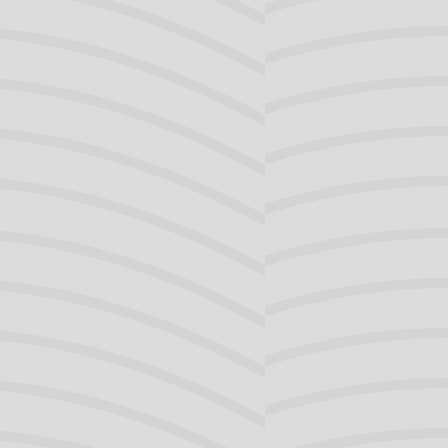
Het 
s zal vaststellen welke manier voor u het beste is.
Na he
Bloe
Slot
ie door een KNO-arts
Overige
Aangezicht
Duizelighe
Hoofd-Hal
Keel
Luchtweg
Neus
Oor
Slikken