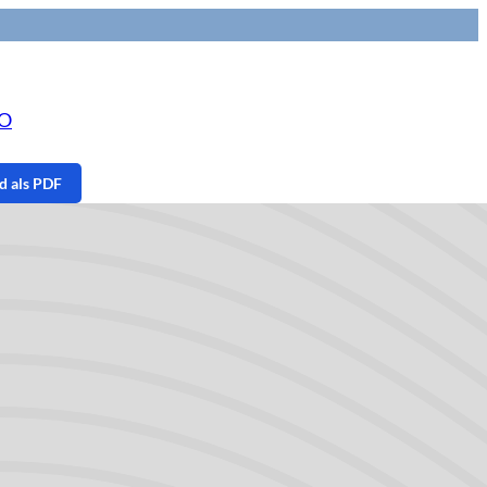
NO
 als PDF
pagina
ding
stratie van een
bele scopie door
KNO-arts
van dit onderzoek
oving