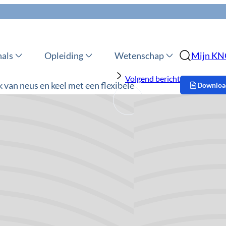
nals
Opleiding
Wetenschap
Mijn K
Volgend bericht
van neus en keel met een flexibele
Download
t bij een keel-neus-oorarts (KNO-arts) komt of u
nderzoek
op deze plaats meer over te weten komen.
Op deze 
Inlei
en keel (door de KNO-arts flexibele
Demon
opie of flexibele laryngoscopie genoemd) is het
flexi
imte achter de neus (neus-keelholte), de keelholte
een 
Doel 
erzoek kan met en zonder verdoving van het
Verd
gevoerd, want deze flexibele scoop wordt door de