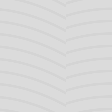
Stem
, in de neus-keelholte. de keelholte en de
t speciaal aandacht besteed aan:
oals
neuspoliepen,
pus, abnormale verdikkingen.