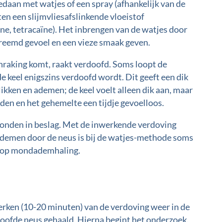
daan met watjes of een spray (afhankelijk van de
en een slijmvliesafslinkende vloeistof
ne, tetracaïne). Het inbrengen van de watjes door
vreemd gevoel en een vieze smaak geven.
aanraking komt, raakt verdoofd. Soms loopt de
de keel enigszins verdoofd wordt. Dit geeft een dik
slikken en ademen; de keel voelt alleen dik aan, maar
nden en het gehemelte een tijdje gevoelloos.
onden in beslag. Met de inwerkende verdoving
ademen door de neus is bij de watjes-methode soms
n op mondademhaling.
rken (10-20 minuten) van de verdoving weer in de
oofde neus gehaald. Hierna begint het onderzoek.