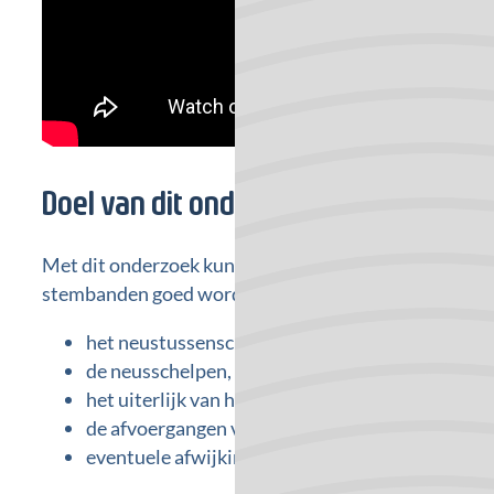
Doel van dit onderzoek
Met dit onderzoek kunnen structuren dieper in de neus
stembanden goed worden onderzocht. In de neus word
het neustussenschot,
de neusschelpen,
het uiterlijk van het slijmvlies,
de afvoergangen van de neusbijholten en
eventuele afwijkingen van de inwendige neus, z