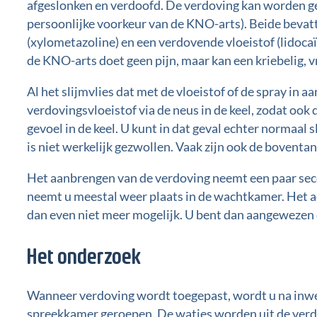
afgeslonken en verdoofd. De verdoving kan worden ge
persoonlijke voorkeur van de KNO-arts). Beide bevatt
(xylometazoline) en een verdovende vloeistof (lidocaï
de KNO-arts doet geen pijn, maar kan een kriebelig, 
Al het slijmvlies dat met de vloeistof of de spray in 
verdovingsvloeistof via de neus in de keel, zodat ook 
gevoel in de keel. U kunt in dat geval echter normaal 
is niet werkelijk gezwollen. Vaak zijn ook de boventa
Het aanbrengen van de verdoving neemt een paar sec
neemt u meestal weer plaats in de wachtkamer. Het 
dan even niet meer mogelijk. U bent dan aangeweze
Het onderzoek
Wanneer verdoving wordt toegepast, wordt u na inwe
spreekkamer geroepen. De watjes worden uit de verd