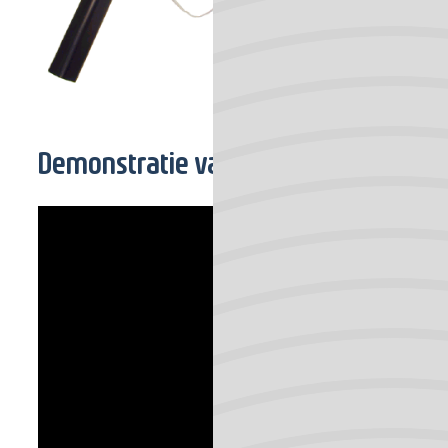
neus ingevoerd. De KNO-art
Demonstratie van een flexibele scop