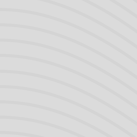
onderzoek
t onderzoek
ddonoren
woord
 onderwerpen
id
s