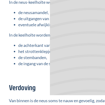
In de neus-keelholte worden de volgende structuren 
de neusamandel,
de uitgangen van de beide buizen van Eustachiu
eventuele afwijkingen, zoals gezwellen.
In de keelholte worden de volgende structuren beoor
de achterkant van de tong (tongbasis),
het strottenklepje (epiglottis),
de stembanden,
de ingang van de slokdarm.
Verdoving
Van binnen is de neus soms te nauw en gevoelig, zoda