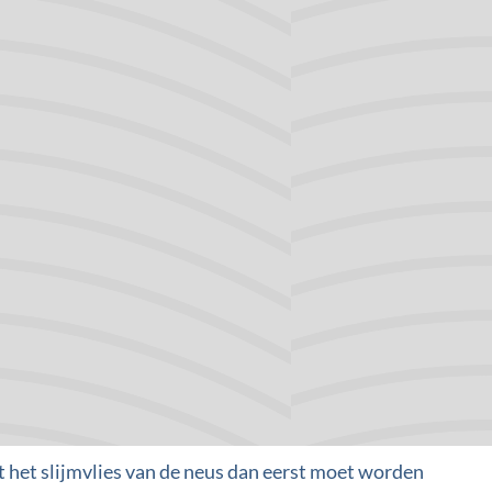
beoordeeld:
s en
deeld:
t het slijmvlies van de neus dan eerst moet worden