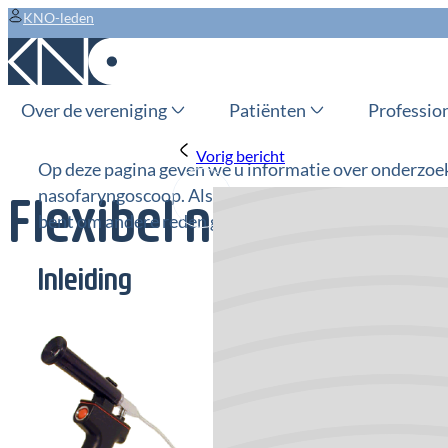
KNO-leden
Over de vereniging
Patiënten
Professio
Vorig bericht
Op deze pagina geven we u informatie over onderzoek 
nasofaryngoscoop. Als u voor dit onderzoek binnenkor
Flexibel neus-keelo
bent om andere reden geïnteresseerd, dan kunt u er 
Inleiding
Kijkonderzoek van de neus 
nasofaryngoscopie, fibersc
bekijken van de neus, de ru
en de stembanden. Dit ond
neusslijmvlies worden uit