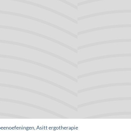
e kanten één. Bestel boodschappen
). Overweeg aanvraag driewielfiets via
ld gedurende 1 uur. Zorg voor
beenoefeningen, Asitt ergotherapie