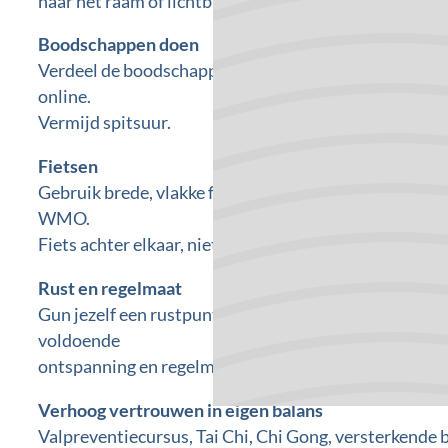
naar het raam of lichtbron zitten.
Boodschappen doen
Verdeel de boodschappen over twee tassen, aan beid
online.
Vermijd spitsuur.
Fietsen
Gebruik brede, vlakke fietspaden, overweeg spiegel(s
WMO.
Fiets achter elkaar, niet naast elkaar.
Rust en regelmaat
Gun jezelf een rustpunt gedurende de dag, bijvoorbee
voldoende
ontspanning en regelmaat.
Verhoog vertrouwen in eigen balans
Valpreventiecursus, Tai Chi, Chi Gong, versterkende 