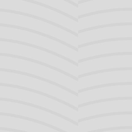
Luchtweg
spreken
Neus
g. Van de
Oor
mgeving en
Slikken
ontvangen zij
Stem
ken.
van de app ‘Ommetje’.
e en schone wandelpaden. Richt je bij
d een lijn van de tegels). Neem bij het
en breed gangpatroon met voeten iets
en vinger tegen de muur tijdens het