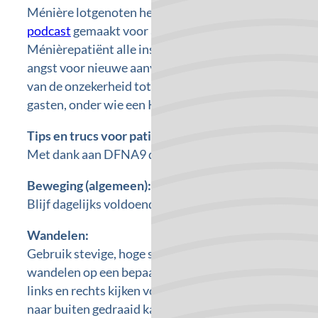
Ménière lotgenoten hebben een
duizelingwekkende
podcast
gemaakt voor andere lotgenoten. Daarin be
Ménièrepatiënt alle ins en outs rondom de aandoenin
angst voor nieuwe aanvallen tot de omgang met de o
van de onzekerheid tot het dagelijkse ongemak. Ook 
gasten, onder wie een KNO-arts.
Tips en trucs voor patiënten met evenwichtsuitval
Met dank aan DFNA9 dag, MUMC + en Bernd Vermor
Beweging (algemeen):
Blijf dagelijks voldoende bewegen. Bijv. met behulp 
Wandelen:
Gebruik stevige, hoge schoenen. Gebruik vlakke, bred
wandelen op een bepaald punt in de verte (bijvoorbeel
links en rechts kijken voldoende tijd, niet te vlug. E
naar buiten gedraaid kan wat meer steun geven. Zet e