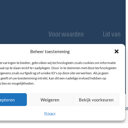
Voorwaarden
Lid van
Disclaimer
Privacy
Beheer toestemming
Domus
3528
Medica
BL
Utrecht
ervaringen te bieden, gebruiken wij technologieën zoals cookies om informatie
aat op te slaan en/of te raadplegen. Door in te stemmen met deze technologieën
gevens zoals surfgedrag of unieke ID's op deze site verwerken. Als je geen
geeft of uw toestemming intrekt, kan dit een nadelige invloed hebben op
cties en mogelijkheden.
epteren
Weigeren
Bekijk voorkeuren
MEDon
Privacy