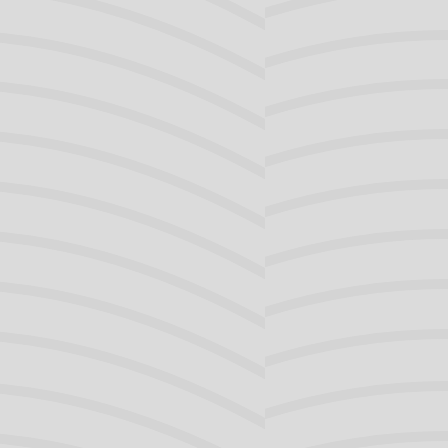
rdic walking stokken.
ofdlamp, automatische verlichting in
bed en onder de traptreden).
veel wind. Gebruik een goede
en computerscherm, probeer dit te
elpt een zonnebril bij het kijken naar
 licht te kijken, ga daarom met de rug