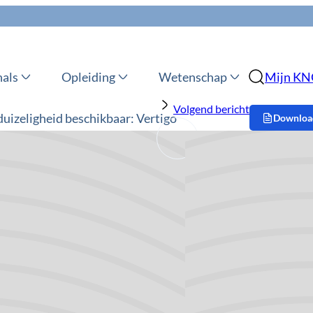
nals
Opleiding
Wetenschap
Mijn K
Volgend bericht
 duizeligheid beschikbaar: Vertigo
Download
j chronische
Op deze 
Huisartsgeneeskunde van het
de behandeling ‘vestibulaire
Overige
p de
website
. Daarnaast is er een
eschreven op Thuisarts.nl:
Speciale
Aangezicht
Duizelighe
Hoofd-Hal
Keel