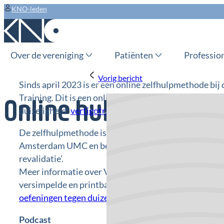
KNO-leden
Over de vereniging
Patiënten
Professio
Vorig bericht
Sinds april 2023 is er een online zelfhulpmethode bij
Training. Dit is een online, gratis zelfhulpmethode bi
Online hulpmiddelen
duizeligheid:
vertigotraining.nl
.
De zelfhulpmethode is ontwikkeld door de afdeling 
Amsterdam UMC en bevat oefeningen die behoren tot 
revalidatie’.
Meer informatie over Vertigo Training is te vinden o
versimpelde en printbare versie van de oefeningen b
oefeningen tegen duizeligheid
.
Podcast