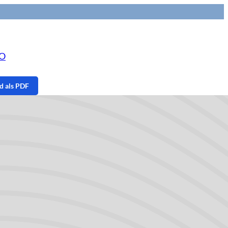
NO
 als PDF
pagina
 onderwerpen
id
s