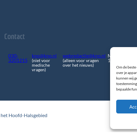
Contact
030-
kno@kno.nl
webredactie@kno.nl
Mercatorlaan
3201215
1200
(niet voor
(alleen voor vragen
medische
over het nieuws)
Om de beste 
vragen)
over je appar
kunnen wij ge
toestemming 
bepaalde fun
Acc
 het Hoofd-Halsgebied