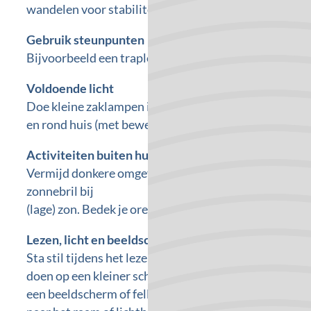
wandelen voor stabiliteit.
Gebruik steunpunten
Bijvoorbeeld een trapleuning, inhaken bij partner, No
Voldoende licht
Doe kleine zaklampen in je tas of jas. Gebruik een ho
en rond huis (met bewegingssensoren, ook onder het 
Activiteiten buiten huis (algemeen)
Vermijd donkere omgevingen, vermijd condities met 
zonnebril bij
(lage) zon. Bedek je oren bij koude wind op het oor.
Lezen, licht en beeldscherm
Sta stil tijdens het lezen. Bij moeite met lezen van e
doen op een kleiner scherm zoals een telefoon. Soms h
een beeldscherm of felle lichtbron. Probeer niet in het