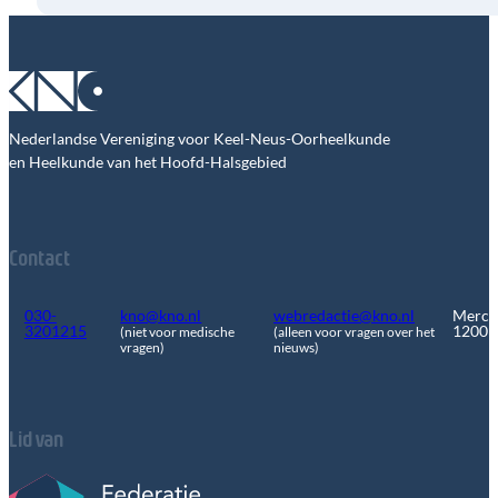
Nederlandse Vereniging voor Keel-Neus-Oorheelkunde
en Heelkunde van het Hoofd-Halsgebied
Contact
030-
kno@kno.nl
webredactie@kno.nl
Merca
3201215
1200
(niet voor medische
(alleen voor vragen over het
vragen)
nieuws)
Lid van