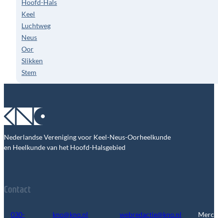
Hoofd-Hals
Keel
Luchtweg
Neus
Oor
Slikken
Stem
Nederlandse Vereniging voor Keel-Neus-Oorheelkunde
en Heelkunde van het Hoofd-Halsgebied
Contact
030-
kno@kno.nl
webredactie@kno.nl
Merca