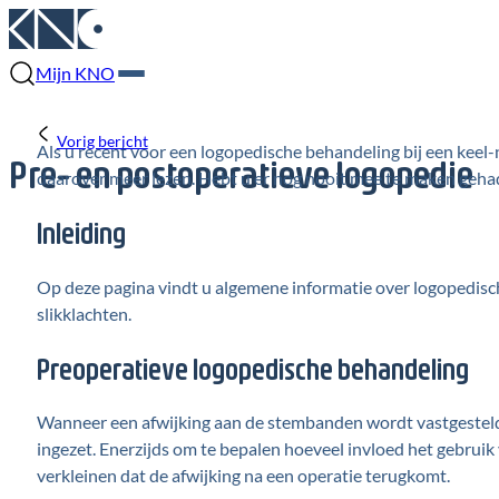
Mijn KNO
Vorig bericht
Als u recent voor een logopedische behandeling bij een keel
Pre- en postoperatieve logopedie
daarover meer lezen. Hebt u er nog nooit mee te maken gehad,
Inleiding
Op deze pagina vindt u algemene informatie over logopedis
slikklachten.
Preoperatieve logopedische behandeling
Wanneer een afwijking aan de stembanden wordt vastgesteld, 
ingezet. Enerzijds om te bepalen hoeveel invloed het gebrui
verkleinen dat de afwijking na een operatie terugkomt.