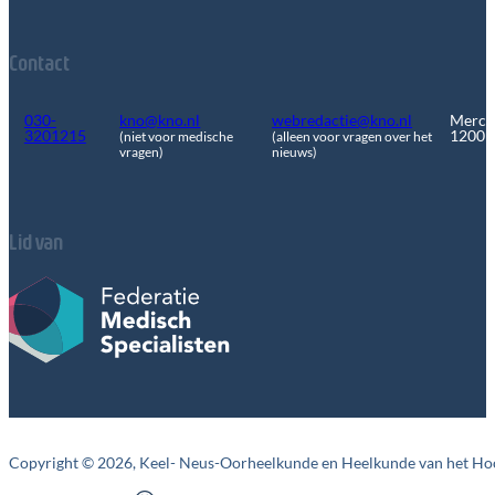
Contact
030-
kno@kno.nl
webredactie@kno.nl
Merca
3201215
1200
(niet voor medische
(alleen voor vragen over het
vragen)
nieuws)
Lid van
Copyright © 2026, Keel- Neus-Oorheelkunde en Heelkunde van het Ho