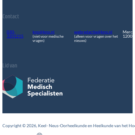
Contact
030-
kno@kno.nl
webredactie@kno.nl
Merca
3201215
1200
(niet voor medische
(alleen voor vragen over het
vragen)
nieuws)
Lid van
Copyright © 2026, Keel- Neus-Oorheelkunde en Heelkunde van het Ho