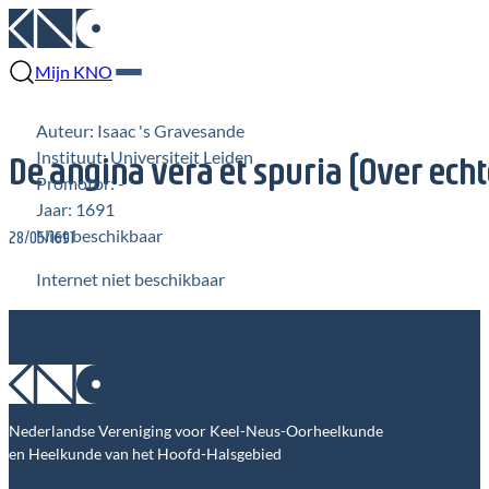
Mijn KNO
Auteur: Isaac 's Gravesande
Instituut: Universiteit Leiden
De angina vera et spuria (Over ech
Promotor: -
Jaar: 1691
Niet beschikbaar
28/05/1691
Internet niet beschikbaar
Nederlandse Vereniging voor Keel-Neus-Oorheelkunde
en Heelkunde van het Hoofd-Halsgebied