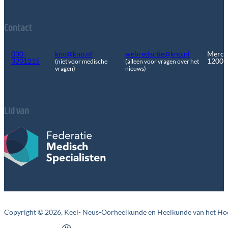
Contact
030-
kno@kno.nl
webredactie@kno.nl
Merca
3201215
1200
(niet voor medische
(alleen voor vragen over het
vragen)
nieuws)
Lid van
Copyright © 2026, Keel- Neus-Oorheelkunde en Heelkunde van het Ho