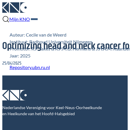
Mijn KNO
Auteur: Cecile van de Weerd
Instituut: Radboud Universiteit Nijmegen
Optimizing head and neck cancer f
Promotor: R.P. Takes & R.P.M.G. Hermens & J.H.A.M. Kaanders 
Jaar: 2025
25/04/2025
Repository.ubn.ru.nl
Nederlandse Vereniging voor Keel-Neus-Oorheelkunde
en Heelkunde van het Hoofd-Halsgebied