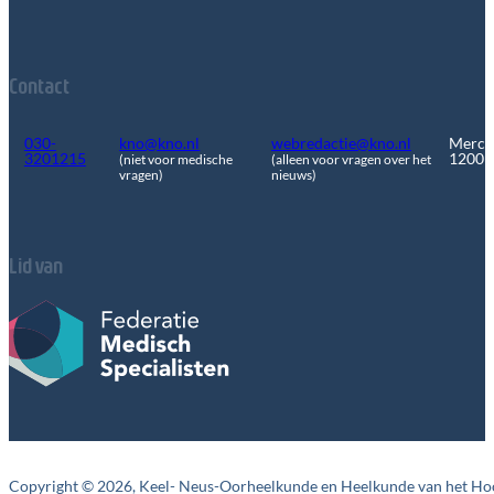
Contact
030-
kno@kno.nl
webredactie@kno.nl
Merca
3201215
1200
(niet voor medische
(alleen voor vragen over het
vragen)
nieuws)
Lid van
Copyright © 2026, Keel- Neus-Oorheelkunde en Heelkunde van het Ho