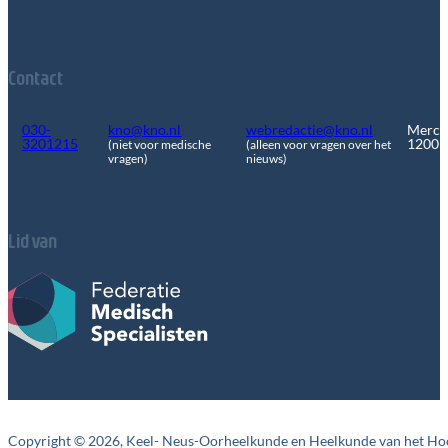
Contact
030-
kno@kno.nl
webredactie@kno.nl
Merca
3201215
1200
(niet voor medische
(alleen voor vragen over het
vragen)
nieuws)
Lid van
Copyright © 2026, Keel- Neus-Oorheelkunde en Heelkunde van het Ho