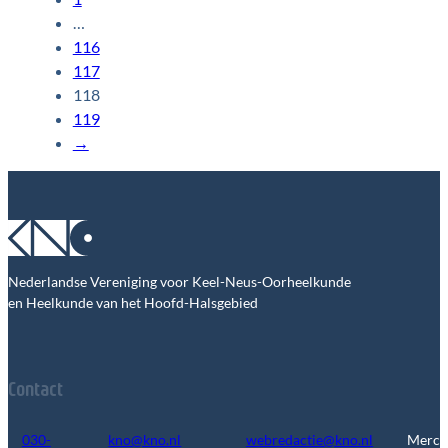
…
116
117
118
119
→
Nederlandse Vereniging voor Keel-Neus-Oorheelkunde
en Heelkunde van het Hoofd-Halsgebied
Contact
030-
kno@kno.nl
webredactie@kno.nl
Merca