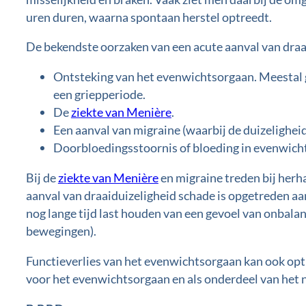
uren duren, waarna spontaan herstel optreedt.
De bekendste oorzaken van een acute aanval van draai
Ontsteking van het evenwichtsorgaan. Meestal ga
een griepperiode.
De
ziekte van Menière
.
Een aanval van migraine (waarbij de duizelighei
Doorbloedingsstoornis of bloeding in evenwicht
Bij de
ziekte van Menière
en migraine treden bij herha
aanval van draaiduizeligheid schade is opgetreden a
nog lange tijd last houden van een gevoel van onbalan
bewegingen).
Functieverlies van het evenwichtsorgaan kan ook op
voor het evenwichtsorgaan en als onderdeel van het