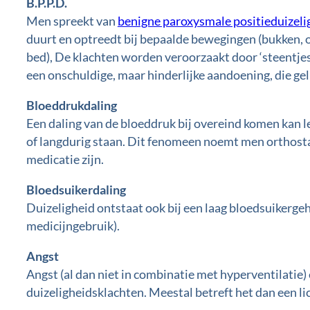
B.P.P.D.
Men spreekt van
benigne paroxysmale positieduizeli
duurt en optreedt bij bepaalde bewegingen (bukken, o
bed), De klachten worden veroorzaakt door ‘steentjes
een onschuldige, maar hinderlijke aandoening, die gel
Bloeddrukdaling
Een daling van de bloeddruk bij overeind komen kan le
of langdurig staan. Dit fenomeen noemt men orthost
medicatie zijn.
Bloedsuikerdaling
Duizeligheid ontstaat ook bij een laag bloedsuikergeh
medicijngebruik).
Angst
Angst (al dan niet in combinatie met hyperventilatie)
duizeligheidsklachten. Meestal betreft het dan een li