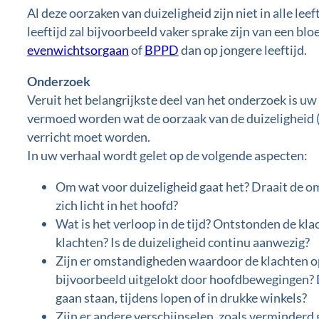
Al deze oorzaken van duizeligheid zijn niet in alle le
leeftijd zal bijvoorbeeld vaker sprake zijn van een b
evenwichtsorgaan
of
BPPD
dan op jongere leeftijd.
Onderzoek
Veruit het belangrijkste deel van het onderzoek is uw
vermoed worden wat de oorzaak van de duizeligheid 
verricht moet worden.
In uw verhaal wordt gelet op de volgende aspecten:
Om wat voor duizeligheid gaat het? Draait de om
zich licht in het hoofd?
Wat is het verloop in de tijd? Ontstonden de kla
klachten? Is de duizeligheid continu aanwezig?
Zijn er omstandigheden waardoor de klachten o
bijvoorbeeld uitgelokt door hoofdbewegingen? Do
gaan staan, tijdens lopen of in drukke winkels?
Zijn er andere verschijnselen, zoals verminderd 