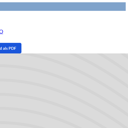
NO
 als PDF
pagina
 onderwerpen
id
s