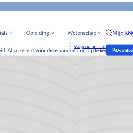
nals
Opleiding
Wetenschap
Mijn K
Volgend bericht
d. Als u recent voor deze aandoening bij de keel-
Download
 deze plaats daarover meer gegevens lezen. Hebt u
 over duizeligheid
meer over weten, dan geldt hetzelfde.
Op deze 
eligheid en daarbij behorende klachten. Als u
O-arts) bent geweest, dan kunt u op deze plaats
Overige
Aangezicht
Duizelighe
rmatie over de ruimte om zich heen en over de
Hoofd-Hal
ormatie is afkomstig uit de volgende
Keel