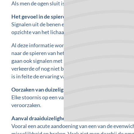
Als men de ogen sluit is lopen of stilstaan moeilijker.
Het gevoel in de spieren en pezen
Signalen uit de benen en de nek geven informatie over
opzichte van het lichaam.
Al deze informatie wordt verwerkt in de hersenstam e
naar de spieren van het lichaam, zodat iemand zijn h
gaan ook signalen met informatie naar de grote herse
verkeerde of nog niet bekende signalen binnenkomen, 
is in feite de ervaring van een gevoel dat op zichzelf 
Oorzaken van duizeligheid
Elke stoornis op een van de plaatsen in het hele sys
veroorzaken.
Aanval draaiduizeligheid
Vooral een acute aandoening van een van de evenwich
misselijkheid en braken. Vaak ziet men daarbij de o