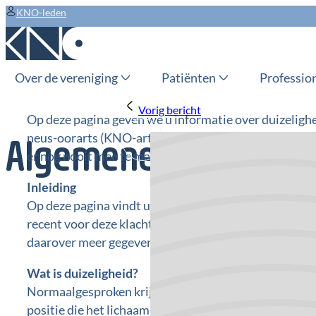
KNO-leden
Over de vereniging
Patiënten
Professio
Vorig bericht
Op deze pagina geven we u informatie over duizelighei
neus-oorarts (KNO-arts) bent geweest, dan kunt u op
Algemene informatie
er nog nooit mee te maken gehad, maar wilt u er wat 
Inleiding
Op deze pagina vindt u algemene informatie over duiz
recent voor deze klacht bij een keel-neus-oorarts (KN
daarover meer gegevens lezen.
Wat is duizeligheid?
Normaalgesproken krijgt ieder mens voortdurend info
positie die het lichaam daarbinnen aanneemt. Die inf