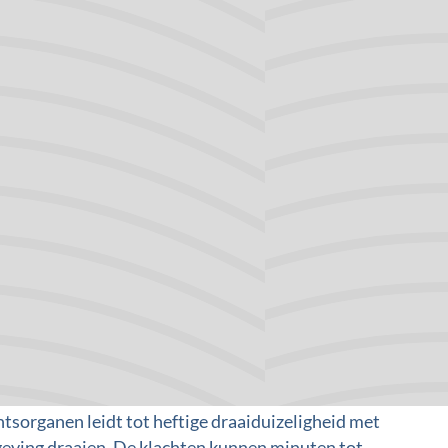
 de stand van het lichaam en van het hoofd ten
n de kleine hersenen. Van daaruit gaan prikkels
ouding kan aanpassen en zijn evenwicht bewaart. Er
nen waar het bewustzijn zetelt. Indien daar
ontstaat het gevoel van duizeligheid. Duizeligheid
niet gemeten kan
worden.
teem kan duizeligheid en/of evenwichtsklachten
tsorganen leidt tot heftige draaiduizeligheid met
mgeving draaien. De klachten kunnen minuten tot