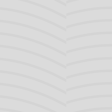
Luchtweg
Neus
Oor
kenhuis het binnenoor. Het evenwichtsorgaan is
Slikken
fd.
Stem