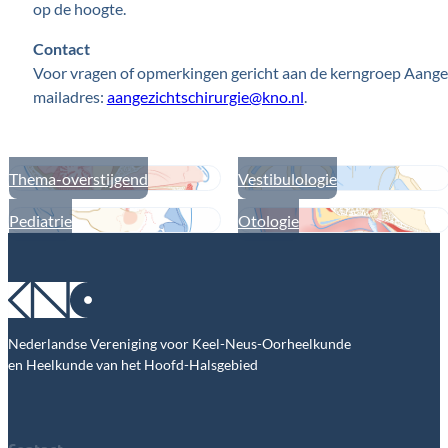
op de hoogte.
Contact
Voor vragen of opmerkingen gericht aan de kerngroep Aangez
mailadres:
aangezichtschirurgie@kno.nl
.
Thema-overstijgend
Vestibulologie
Pediatrie
Otologie
Nederlandse Vereniging voor Keel-Neus-Oorheelkunde
en Heelkunde van het Hoofd-Halsgebied