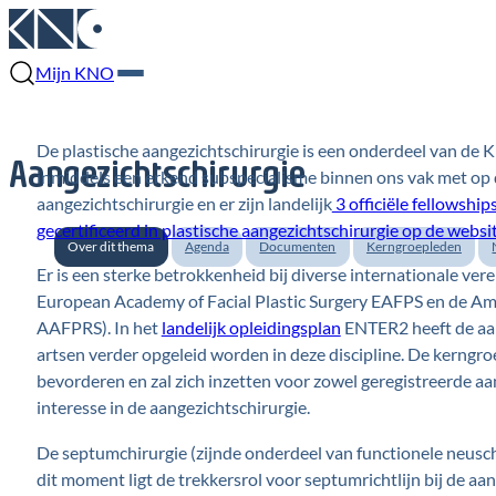
Mijn KNO
De plastische aangezichtschirurgie is een onderdeel van de 
Aangezichtschirurgie
inmiddels een erkend subspecialisme binnen ons vak met op dit
aangezichtschirurgie en er zijn landelijk
3 officiële fellowship
gecertificeerd in plastische aangezichtschirurgie op de websi
Over dit thema
Agenda
Documenten
Kerngroepleden
Er is een sterke betrokkenheid bij diverse internationale vere
European Academy of Facial Plastic Surgery EAFPS en de Amer
AAFPRS). In het
landelijk opleidingsplan
ENTER2 heeft de aan
artsen verder opgeleid worden in deze discipline. De kerngroe
bevorderen en zal zich inzetten voor zowel geregistreerde 
interesse in de aangezichtschirurgie.
De septumchirurgie (zijnde onderdeel van functionele neuschi
dit moment ligt de trekkersrol voor septumrichtlijn bij de 