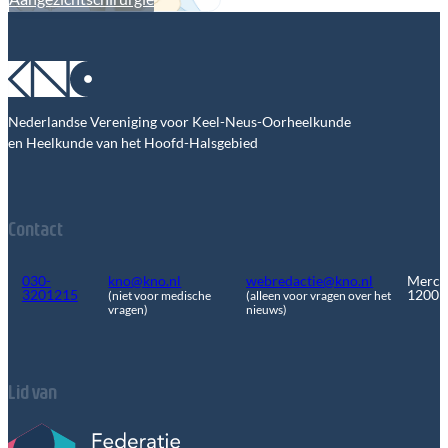
Nederlandse Vereniging voor Keel-Neus-Oorheelkunde
en Heelkunde van het Hoofd-Halsgebied
Contact
030-
kno@kno.nl
webredactie@kno.nl
Merca
3201215
1200
(niet voor medische
(alleen voor vragen over het
vragen)
nieuws)
Lid van