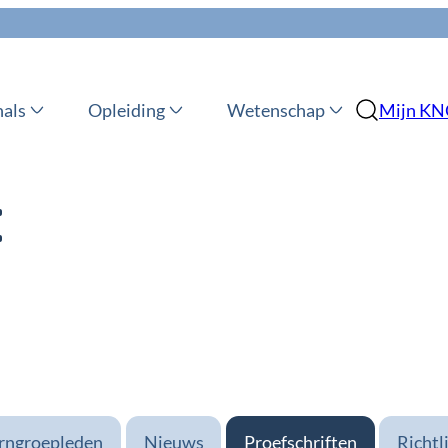
nals
Opleiding
Wetenschap
Mijn K
:
rngroepleden
Nieuws
Proefschriften
Richtl