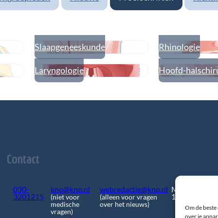
Slaapgeneeskunde
Rhinologie
Laryngologie
Hoofd-halschir
Contact
030-
kno@kno.nl
webredactie@kno.nl
Mercatorlaan
3201215
1200
(niet voor
(alleen voor vragen
medische
over het nieuws)
Om de beste 
vragen)
over je appar