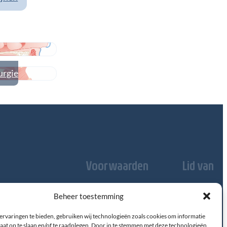
urgie
Voorwaarden
Lid van
Disclaimer
Privacy
Beheer toestemming
Domus
3528
Medica
BL
Utrecht
ervaringen te bieden, gebruiken wij technologieën zoals cookies om informatie
aat op te slaan en/of te raadplegen. Door in te stemmen met deze technologieën