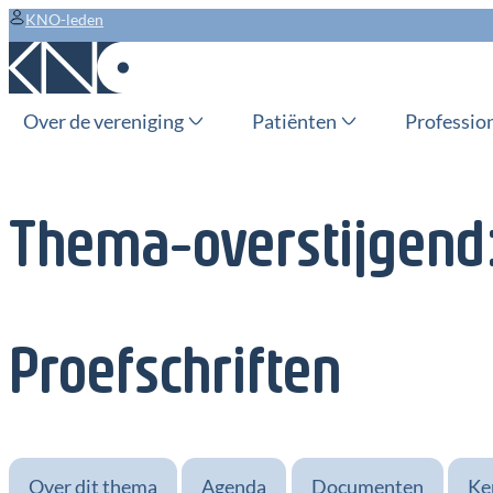
KNO-leden
Over de vereniging
Patiënten
Professio
Thema-overstijgend
Proefschriften
Over dit thema
Agenda
Documenten
Ke