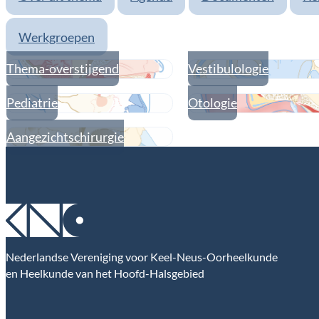
Werkgroepen
Thema-overstijgend
Vestibulologie
Pediatrie
Otologie
Aangezichtschirurgie
Nederlandse Vereniging voor Keel-Neus-Oorheelkunde
en Heelkunde van het Hoofd-Halsgebied