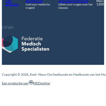
030-
kno@kno.nl
webredactie@kno.nl
Merca
3201215
1200
(niet voor medische
(alleen voor vragen over het
vragen)
nieuws)
Lid van
Copyright © 2026, Keel- Neus-Oorheelkunde en Heelkunde van het Ho
MEDonline