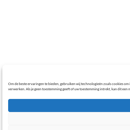
Om de beste ervaringen te bieden, gebruiken wij technologieën zoals cookies om i
verwerken. Als je geen toestemming geeft of uw toestemming intrekt, kan dit een