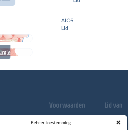
Lid
AIOS
Lid
urgie
Voorwaarden
Lid van
Disclaimer
Privacy
Beheer toestemming
Domus
3528
Medica
BL