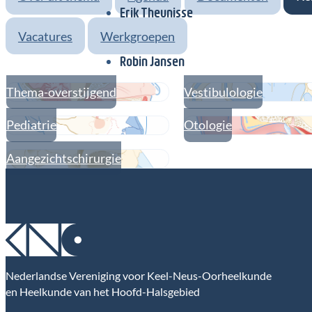
Erik Theunisse
Vacatures
Werkgroepen
Robin Jansen
Thema-overstijgend
Vestibulologie
Pediatrie
Otologie
Aangezichtschirurgie
Nederlandse Vereniging voor Keel-Neus-Oorheelkunde
en Heelkunde van het Hoofd-Halsgebied