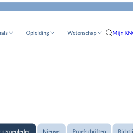
nals
Opleiding
Wetenschap
Mijn K
rngroepleden
Nieuws
Proefschriften
Richtl