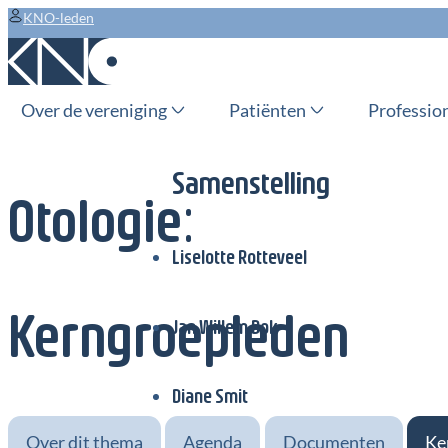
KNO-leden
Over de vereniging
Patiënten
Professio
Samenstelling
Otologie
:
Liselotte Rotteveel
Kerngroepleden
Jan Willem Bok
Diane Smit
Over dit thema
Agenda
Documenten
Ke