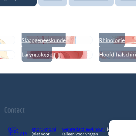
Slaapgeneeskunde
Rhinologie
Laryngologie
Hoofd-halschir
Contact
030-
kno@kno.nl
webredactie@kno.nl
Mercatorlaan
3201215
1200
(niet voor
(alleen voor vragen