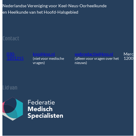
Nederlandse Vereniging voor Keel-Neus-Oorheelkunde
en Heelkunde van het Hoofd-Halsgebied
Contact
030-
kno@kno.nl
webredactie@kno.nl
Merca
3201215
1200
(niet voor medische
(alleen voor vragen over het
vragen)
nieuws)
Lid van