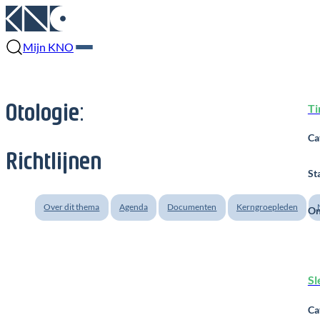
Mijn KNO
Otologie
:
Ti
Richtlijnen
Over dit thema
Agenda
Documenten
Kerngroepleden
Sl