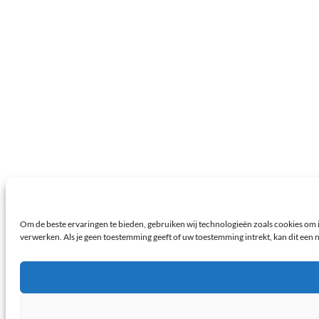
Om de beste ervaringen te bieden, gebruiken wij technologieën zoals cookies om i
verwerken. Als je geen toestemming geeft of uw toestemming intrekt, kan dit een